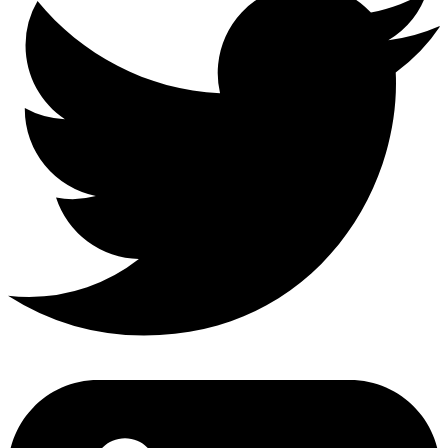
Quick Links
Home
Services
About Us
Portfolio
Blog
Tools
Contact
Our Services
Web Development
Graphics Design
SEO Optimization
Mobile
Apps
Digital Marketing
Website Management
Newsletter