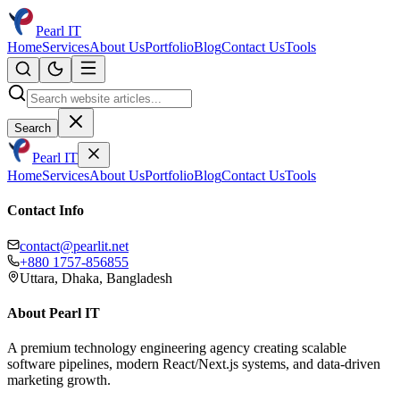
Pearl IT
Home
Services
About Us
Portfolio
Blog
Contact Us
Tools
Search
Pearl IT
Home
Services
About Us
Portfolio
Blog
Contact Us
Tools
Contact Info
contact@pearlit.net
+880 1757-856855
Uttara, Dhaka, Bangladesh
About Pearl IT
A premium technology engineering agency creating scalable
software pipelines, modern React/Next.js systems, and data-driven
marketing growth.