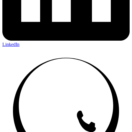
WhatsApp
Copy Link
Share Article
Loading next post...
Pearl IT
Pearl IT is transitioning and proudly rebranding to
Apexion IT
. We
continue to deliver world-class technology solutions, including web
development, mobile engineering, and SEO, under our new brand.