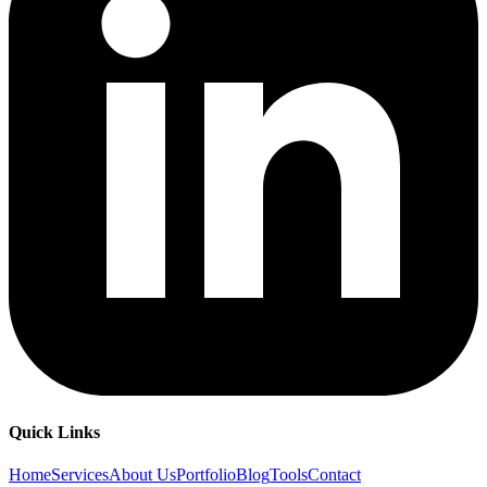
Subscribe to our weekly news bulletin for the latest updates in
technology, design guides, and digital tips.
©
2026
Pearl IT. All rights reserved.
Powered & Developed by
ApexionIT