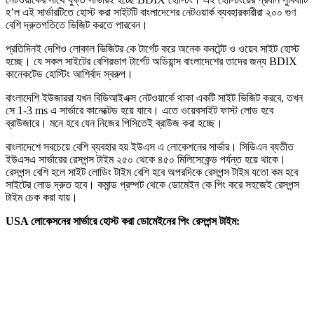
হ’ল এই সার্ভারটিতে হোস্ট করা সাইটটি বাংলাদেশের নেটওয়ার্ক ব্যবহারকারীরা ২০০ গুণ
বেশি দ্রুতগতিতে ভিজিট করতে পারবেন।
প্রতিদিনই দেশিও লোকাল ভিজিটর কে টার্গেট করে অনেক কনটেন্ট ও ওয়েব সাইট হোস্ট
হচ্ছে। যে সকল সাইটের বেশিরভাগ টার্গেট অডিয়ান্স বাংলাদেশের তাদের জন্য BDIX
কানেকটেড হোস্টিং আশির্বাদ স্বরুপ।
বাংলাদেশি ইউজাররা যখন বিডিআইএক্স নেটওয়ার্কে থাকা একটি সাইট ভিজিট করবে, তখন
সে 1-3 ms এ সার্ভারে কানেক্টেড হয়ে যাবে। এতে ওয়েবসাইট ফাস্ট লোড হবে
ব্রাউজারে। মনে হবে যেন নিজের পিসিতেই ব্রাউজ করা হচ্ছে।
বাংলাদেশে সবচেয়ে বেশি ব্যবহার হয় ইউএস এ লোকেশনের সার্ভার। সিডিএন ব্যতীত
ইউএসএ সার্ভারের রেসপন্স টাইম ২৫০ থেকে ৪৫০ মিলিসেকেন্ড পর্যন্ত হয়ে থাকে।
রেসপন্স বেশি হলে সাইট লোডিং টাইম বেশি হবে অপরদিকে রেসপন্স টাইম যতো কম হবে
সাইটের লোড দ্রুত হবে। কমান্ড প্রম্পট থেকে ডোমেইন কে পিং করে সহজেই রেসপন্স
টাইম চেক করা যায়।
USA লোকেসনের সার্ভারে হোস্ট করা ডোমেইনের পিং রেসপন্স টাইম:
BDIX সার্ভারে হোস্ট করা ডোমেইনের পিং রেসপন্স টাইম :