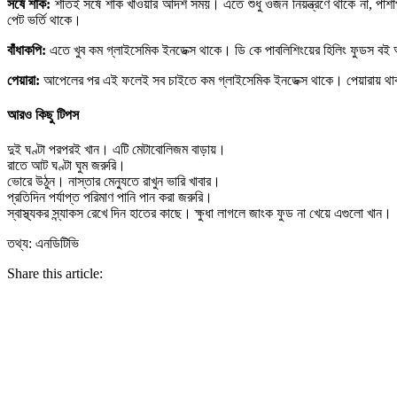
সর্ষে শাক:
শীতই সর্ষে শাক খাওয়ার আদর্শ সময়। এতে শুধু ওজন নিয়ন্ত্রণে থাকে না, প
পেট ভর্তি থাকে।
বাঁধাকপি:
এতে খুব কম গ্লাইসেমিক ইনডেক্স থাকে। ডি কে পাবলিশিংয়ের হিলিং ফুডস বই অ
পেয়ারা:
আপেলের পর এই ফলেই সব চাইতে কম গ্লাইসেমিক ইনডেক্স থাকে। পেয়ারায় থাকা প্
আরও কিছু টিপস
দুই ঘণ্টা পরপরই খান। এটি মেটাবোলিজম বাড়ায়।
রাতে আট ঘণ্টা ঘুম জরুরি।
ভোরে উঠুন। নাস্তার মেন্যুতে রাখুন ভারি খাবার।
প্রতিদিন পর্যাপ্ত পরিমাণ পানি পান করা জরুরি।
স্বাস্থ্যকর স্ন্যাকস রেখে দিন হাতের কাছে। ক্ষুধা লাগলে জাংক ফুড না খেয়ে এগুলো খান।
তথ্য: এনডিটিভি
Share this article: