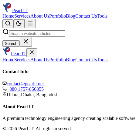
Pearl IT
Home
Services
About Us
Portfolio
Blog
Contact Us
Tools
Search
Pearl IT
Home
Services
About Us
Portfolio
Blog
Contact Us
Tools
Contact Info
contact@pearlit.net
+880 1757-856855
Uttara, Dhaka, Bangladesh
About Pearl IT
A premium technology engineering agency creating scalable software 
©
2026
Pearl IT. All rights reserved.