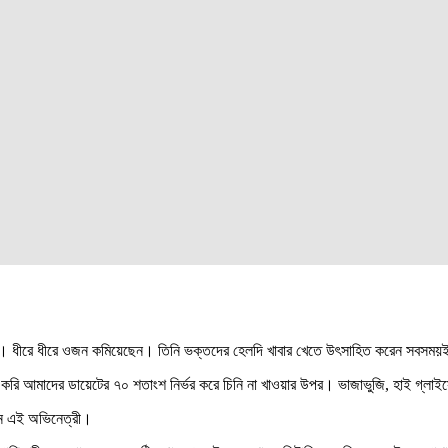
েন। ধীরে ধীরে ওজন কমিয়েছেন। তিনি ভক্তদের হেলদি খাবার খেতে উৎসাহিত করেন সবসম
নে করি আমাদের ডায়েটের ৭০ শতাংশ নির্ভর করে চিনি না খাওয়ার উপর। ভাজাভুজি, হাই গ্লা
ছেন এই অভিনেত্রী।