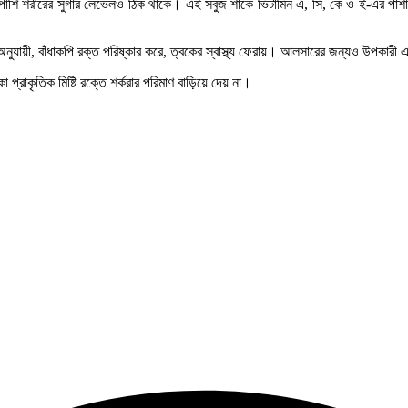
াশাপাশি শরীরের সুগার লেভেলও ঠিক থাকে। এই সবুজ শাকে ভিটামিন এ, সি, কে ও ই-এর পা
নুযায়ী, বাঁধাকপি রক্ত পরিষ্কার করে, ত্বকের স্বাস্থ্য ফেরায়। আলসারের জন্যও উপকার
রাকৃতিক মিষ্টি রক্তে শর্করার পরিমাণ বাড়িয়ে দেয় না।