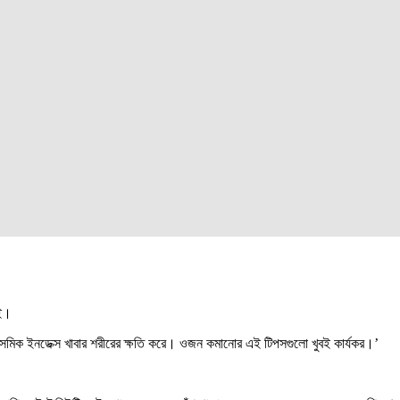
য়ই।
ইসেমিক ইনডেক্স খাবার শরীরের ক্ষতি করে। ওজন কমানোর এই টিপসগুলো খুবই কার্যকর।’