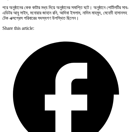
পরে অনুষ্ঠানের কেক কাটার মধ্য দিয়ে অনুষ্ঠানের সমাপ্তি ঘটে। অনুষ্ঠানে পোর্টালটির সাব-
এডিটর আবু সাইদ, মনোয়ার জাহান রনি, আদিবা ইসলাম, নাদিম মাহমুদ, মেহেদী হাসানসহ
টেক এক্সপ্রেস পরিবারের সদস্যগণ উপস্থিত ছিলেন।
Share this article: