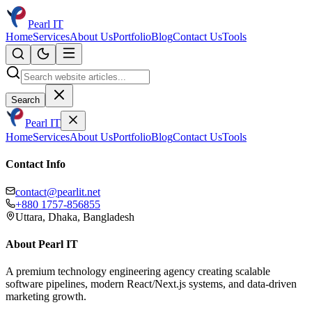
Pearl IT
Home
Services
About Us
Portfolio
Blog
Contact Us
Tools
Search
Pearl IT
Home
Services
About Us
Portfolio
Blog
Contact Us
Tools
Contact Info
contact@pearlit.net
+880 1757-856855
Uttara, Dhaka, Bangladesh
About Pearl IT
A premium technology engineering agency creating scalable
software pipelines, modern React/Next.js systems, and data-driven
marketing growth.