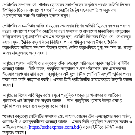
পোর্টালটির সম্পাদক মো. শাহাদৎ হোসেনের সভাপতিত্বে অনুষ্ঠানে প্রধান অতিথি হিসেবে
উপস্থিত ছিলেন- বাংলাদেশ সাংবাদিক জোটের জৈষ্ঠ্য সহ-সভাপতি ও সবুজবাগ
প্রেসক্লাবের সভাপতি জাহিদুল ইসলাম মামুন।
পোর্টালটির সাব-এডিটর আবির রায়হানের সঞ্চালনায় বিশেষ অতিথি হিসেবে বক্তব্য প্রদান
করেন- বাংলাদেশ সাংবাদিক জোটের সাধারণ সম্পাদক ও বাংলাদেশ মানবাধিকার বাস্তবায়ন
ফাউন্ডেশনের যুগ্ম-মহাসচিব এস এম সামসুল হুদা, জেটিভি নিউজের সিইও মো. মোখলেছুর
রহমান সুমন, দৈনিক বজ্রশক্তির নির্বাহী সম্পাদক শফিকুল আলম উখবাহ, দৈনিক
বজ্রশক্তির সাহিত্য সম্পাদক রিয়াদুল হাসান, দৈনিক বজ্রশক্তির যুগ্ম-সম্পাদক ডা. মাহবুব
আলম মাহফুজসহ অন্যান্যরা।
অনুষ্ঠানে প্রধান অতিথি তার বক্তব্যে টেক এক্সপ্রেস পরিবারকে প্রথম প্রতিষ্ঠা বার্ষিকীর
শুভেচ্ছা জানান। তিনি বলেন, প্রযুক্তি সংক্রান্ত সংবাদ পরিবেশনে টেক এক্সপ্রেসের
উদ্যোগ প্রশংসার দাবি রাখে। প্রযুক্তির এই যুগে নিউজ পোর্টালটি অগ্রণী ভূমিকা পালন
করবে বলে আমি প্রত্যাশা করছি। এসময় তিনি প্রতিষ্ঠানটির উত্তোরত্তর উন্নতি কামনা
করেন।
অনুষ্ঠানের বিশেষ অতিথিবৃন্দ বর্তমান যুগে প্রযুক্তি সংক্রান্ত খবরাখবর ও আর্টিকেল
প্রকাশের এই উদ্যোগকে সাধুবাদ জানান। দেশে প্রযুক্তির প্রসারে উল্লেখযোগ্য
ভূমিকা পালন করবে বলে মন্তব্য করেন তারা।
শুভেচ্ছা বক্তব্যে পোর্টালটির সম্পাদক মো. শাহাদৎ হোসেন টেক এক্সপ্রেসের সকল পাঠক,
শুভাকাঙ্খী ও শুভানুধ্যায়ীদের শুভেচ্ছা জানান। এসময় তিনি প্রযুক্তি সংক্রান্ত সংবাদ ও
আর্টিকেল পড়তে (
https://techexpress.com.bd
/) ওয়েসাইটটিতে ভিজিট করার
অনুরোধ করেন।