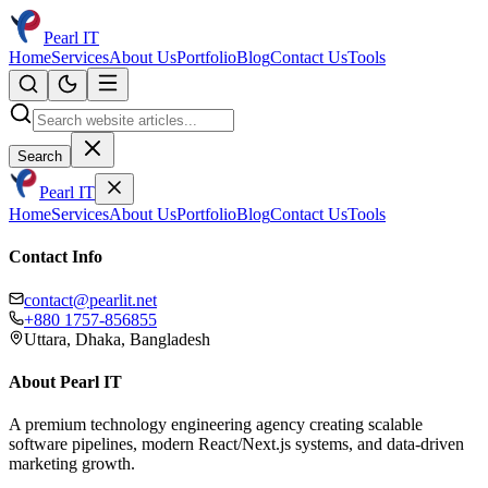
Pearl IT
Home
Services
About Us
Portfolio
Blog
Contact Us
Tools
Search
Pearl IT
Home
Services
About Us
Portfolio
Blog
Contact Us
Tools
Contact Info
contact@pearlit.net
+880 1757-856855
Uttara, Dhaka, Bangladesh
About Pearl IT
A premium technology engineering agency creating scalable
software pipelines, modern React/Next.js systems, and data-driven
marketing growth.