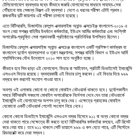
টেলিযোগাযোগ ব্যবস্থার মধ্যে কীভাবে জরুরি যোগাযোগের মাধ্যমে সাহায্য-সেবা
পৌঁছানো যায় সেজন্য বিকল্প এই ব্যবস্থা। দেশে এ ধরনের পরীক্ষা এটাই প্রথম।
রাজধানীর দুটি জায়গায় এই পরীক্ষা চালানো হয়েছে।
এতে বিটিআরসি, ডিজাস্টার রেসপন্স এক্সারসাইজ অ্যান্ড এক্সচেইঞ্জ বাংলাদেশ-২০১৯ এ
অংশ নেয়া সশস্ত্র বাহিনীর উধর্বতন কর্মকর্তারা, ইউএস আর্মির কর্মকর্তারা এবং সংশ্লিষ্ট
অপারেটর-প্রযুক্তি সেবা প্রদানকারী প্রতিষ্ঠানের প্রতিনিধিরা উপস্থিত ছিলেন।
ডিজাস্টার রেসপন্স এক্সারসাইজ অ্যান্ড এক্সচেঞ্জ বাংলাদেশ একটি প্রশিক্ষণ কার্যক্রম যা
বাংলাদেশ দুর্যোগ ব্যবস্থাপনা ও ত্রাণ মন্ত্রণালয়, সশস্ত্র বাহিনী বিভাগ ও ইউএস আর্মি
প্যাসিফিকের যৌথ উদ্যোগে ২০১০ সাল হতে অনুষ্ঠিত হচ্ছে।
কীভাবে হবে সিম ছাড়া এই যোগাযোগ: ফিচার বা স্মার্টফোন, প্রতিটি ডিভাইসেই ইমার্জেন্সি
এসওএস ফিচার রয়েছে। ব্যবহারকারী এই ফিচার চালু করবেন। এই ফিচার দিয়ে ৯৯৯
নম্বরে কল করলেই সংযোগ পাওয়া যাবে।
অবশ্য ওই এলাকায় কোনো না কোনো মোবাইল নেটওয়ার্ক থাকতে হবে। দুর্যোগকালীন
সময়ে বিটিআরসি সবগুলো মোবাইল অপারেটরকে নির্দেশনা দেবে যেন তারা নেটওয়ার্কে
ইমার্জেন্সি ওই যোগাযোগের অপশন চালু করে দেয়। এক্ষেত্রে গ্রাহকের মোবাইল
যেকোনো একটি নেটওয়ার্ক পেলেই সংযোগ নিয়ে নেবে।
কোনো কোনো ডিভাইসে ইমার্জেন্সি এসওএস নম্বর হিসেবে ৯১১ বা অন্য কোনো নম্বর
দেয়া থাকতে পারে সেক্ষেত্রে কী করতে হবে? বিটিআরসির কর্মকর্তারা বলছেন, এটি রিসেট
করে নেয়া যায়। তবে ৯১১ থাকলে সেটি ডায়ালে ৯৯৯ এ কল যেতে পারে, এটি সিস্টেমে
রিডায়রেক্ট করে দেয়া সম্ভব।