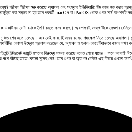
মধ্যেই পরীক্ষা নিরীক্ষা শুরু করেছে অ্যাপল এবং সংস্থার ইঞ্জিনিয়ারিং টিম কাজ শুরু করার প
অন্তর্ভুক্ত করা সম্ভব না হয় তবে পরবর্তী macOS বা iPadOS থেকে গুগল সার্চ অপশনটি স
ং একটি বড় ডেটা ব্যাংক তৈরি করতে কাজ করছে। অ্যাপলবট, সংস্থাটিকে রেগুলার বেসিসে বি
্ণ চুক্তি শেষ হতে চলেছে। আর সেই কারণেই এমন বড়সড় পদক্ষেপ নিতে চলেছে অ্যাপল। চুক্ত
ট অথরিটির একাংশ উদ্বেগ প্রকাশ করেছেন যে, অ্যাপল ও গুগল একচেটিয়াভাবে বাজার দখল 
পার্টমেন্ট ইন্টারনেট জায়ান্ট গুগলের বিরুদ্ধে মামলা করেছে বলেও শোনা যাচ্ছে। ফলে আগামী 
তৈরির পথে হাঁটছে তাতে কোনো সন্দেহ নেই! তবে গুগল বা অ্যাপল কেউই এই বিষয়ে এখনো অবধ