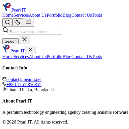
Pearl IT
Home
Services
About Us
Portfolio
Blog
Contact Us
Tools
Search
Pearl IT
Home
Services
About Us
Portfolio
Blog
Contact Us
Tools
Contact Info
contact@pearlit.net
+880 1757-856855
Uttara, Dhaka, Bangladesh
About Pearl IT
A premium technology engineering agency creating scalable software 
©
2026
Pearl IT. All rights reserved.