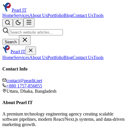
Pearl IT
Home
Services
About Us
Portfolio
Blog
Contact Us
Tools
Search
Pearl IT
Home
Services
About Us
Portfolio
Blog
Contact Us
Tools
Contact Info
contact@pearlit.net
+880 1757-856855
Uttara, Dhaka, Bangladesh
About Pearl IT
A premium technology engineering agency creating scalable
software pipelines, modern React/Next.js systems, and data-driven
marketing growth.