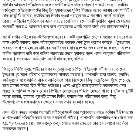
সাইবার আক্রমণ পরিচালনার সঙ্গে গ্রুপটি জড়িত থাকার প্রমাণ পাওয়া গেছে। হ্যাকিং
কার্যক্রমে মাইক্রোসফটের কিছু টুল হ্যাকারদের সুবিধা দিয়েছে বলেও জানায় কোম্পানিটি।
টেক জায়ান্টটি জানায়, হ্যাকিংয়ের শিকার হওয়া গ্রাহকদের এ ব্যাপারে সতর্ক করেছিল
তারা। রয়টার্সের প্রতিবেদনে জানা যায়, নোবেলিয়াম নামে একটি হ্যাকিং গ্রুপ মে মাসের
মধ্যবর্তী সময়ে এ আক্রমণ করে বলে গ্রাহকদের একটি সতর্ক বার্তা দেয় মাইক্রোসফট।
সতর্ক বার্তায় মাইক্রোসফট উল্লেখ করে যে একটি সুসংগঠিত দেশের সহায়তায় নোবেলিয়াম
নামে একটি হ্যাকার গ্রুপ মাইক্রোসফটের গ্রাহক সেবা টুলে প্রবেশ করেছে। টুলগুলোর
মাধ্যমে তারা গ্রাহকদের মাইক্রোসফট সেবার সাবস্ক্রিপশন তথ্য সংগ্রহ করছে। এরপর
মার্কিন প্রশাসন দাবি করে রাশিয়া সরকারের মদদে হ্যাকার গ্রুপ এমন আক্রমণ পরিচালনা
করেছে। তবে এমন অভিযোগ অস্বীকার করেছে রাশিয়া।
বিস্তৃত ফিশিং ক্যাম্পেইনের ওপর মন্তব্য করতে গিয়ে মাইক্রোসফট জানায়, তাদের
টুলগুলো খুব স্বল্প পরিমাণে হ্যাকারদের সাহায্য করেছে। পাশাপাশি তারা জানায়, হ্যাকিং
কার্যক্রমের সঙ্গে জড়িত থাকার অভিযোগে তারা নিজেদের কিছু এজেন্টকেও খুঁজে পেয়েছে,
তবে তাদের ক্ষমতা ছিল সীমিত পর্যায়ের। এসব এজেন্ট মাইক্রোসফট গ্রাহকদের সেবা
গ্রহণের তালিকা ও এসব সেবার বিপরীতে লেনদেনের পরিমাণ দেখতে পারত। টেক জায়ান্টটি
আরো জানায়, হ্যাকার গ্রুপটি তাদের ফিশিং ক্যাম্পেইন পরিচালনার জন্য কিছু
উল্লেখযোগ্য লক্ষ্যমাত্রার ক্ষেত্রে এসব তথ্য ব্যবহার করেছে।
এমন ঘটনা নজরে আসার পর পরই মাইক্রোসফট তার গ্রাহকদের কাছে বর্তমান ইউজারনেম
ও পাসওয়ার্ড পরিবর্তন করার জন্য সতর্কবার্তা পাঠায়। পাশাপাশি কোম্পানির পক্ষ থেকে বলা
হয়, গ্রাহকদের লেনদেনসংক্রান্ত তথ্য শেয়ার করার ক্ষেত্রে তারা যেন আরো সতর্কতা
অবলম্বন করেন।