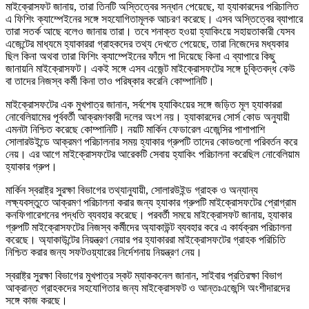
মাইক্রোসফট জানায়, তারা তিনটি অস্তিত্বের সন্ধান পেয়েছে, যা হ্যাকারদের পরিচালিত
এ ফিশিং ক্যাম্পেইনের সঙ্গে সহযোগিতামূলক আচরণ করেছে। এসব অস্তিত্বের ব্যাপারে
তারা সতর্ক আছে বলেও জানায় তারা। তবে শনাক্ত হওয়া হ্যাকিংয়ে সহায়তাকারী যেসব
এজেন্টের মাধ্যমে হ্যাকাররা গ্রাহকদের তথ্য দেখতে পেয়েছে, তারা নিজেদের মধ্যকার
ছিল কিনা অথবা তারা ফিশিং ক্যাম্পেইনের ফাঁদে পা দিয়েছে কিনা এ ব্যাপারে কিছু
জানায়নি মাইক্রোসফট। একই সঙ্গে এসব এজেন্ট মাইক্রোসফটের সঙ্গে চুক্তিবদ্ধ কেউ
বা তাদের নিজস্ব কর্মী কিনা তাও পরিষ্কার করেনি কোম্পানিটি।
মাইক্রোসফটের এক মুখপাত্র জানান, সর্বশেষ হ্যাকিংয়ের সঙ্গে জড়িত মূল হ্যাকাররা
নোবেলিয়ামের পূর্ববর্তী আক্রমণকারী দলের অংশ নয়। হ্যাকারদের সোর্স কোড অনুযায়ী
এমনটা নিশ্চিত করেছে কোম্পানিটি। নয়টি মার্কিন ফেডারেল এজেন্সির পাশাপাশি
সোলারউইন্ডে আক্রমণ পরিচালনার সময় হ্যাকার গ্রুপটি তাদের কোডগুলো পরিবর্তন করে
নেয়। এর আগে মাইক্রোসফটের আরেকটি সেবায় হ্যাকিং পরিচালনা করেছিল নোবেলিয়াম
হ্যাকার গ্রুপ।
মার্কিন স্বরাষ্ট্র সুরক্ষা বিভাগের তথ্যানুযায়ী, সোলারউইন্ড গ্রাহক ও অন্যান্য
লক্ষ্যবস্তুতে আক্রমণ পরিচালনা করার জন্য হ্যাকার গ্রুপটি মাইক্রোসফটের প্রোগ্রাম
কনফিগারেশনের পদ্ধতি ব্যবহার করেছে। পরবর্তী সময়ে মাইক্রোসফট জানায়, হ্যাকার
গ্রুপটি মাইক্রোসফটের নিজস্ব কর্মীদের অ্যাকাউন্ট ব্যবহার করে এ কার্যক্রম পরিচালনা
করেছে। অ্যাকাউন্টের নিয়ন্ত্রণ নেয়ার পর হ্যাকাররা মাইক্রোসফটের গ্রাহক পরিচিতি
নিশ্চিত করার জন্য সফটওয়্যারের নির্দেশনায় নিয়ন্ত্রণ নেয়।
স্বরাষ্ট্র সুরক্ষা বিভাগের মুখপাত্র স্কট ম্যাককনেল জানান, সাইবার প্রতিরক্ষা বিভাগ
আক্রান্ত গ্রাহকদের সহযোগিতার জন্য মাইক্রোসফট ও আন্তঃএজেন্সি অংশীদারদের
সঙ্গে কাজ করছে।