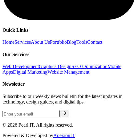
Quick Links
Home
Services
About Us
Portfolio
Blog
Tools
Contact
Our Services
Web Development
Graphics Design
SEO Optimization
Mobile
Apps
Digital Marketing
Website Management
Newsletter
Subscribe to our weekly news bulletin for the latest updates in
technology, design guides, and digital tips.
©
2026
Pearl IT. All rights reserved.
Powered & Developed by
ApexionIT