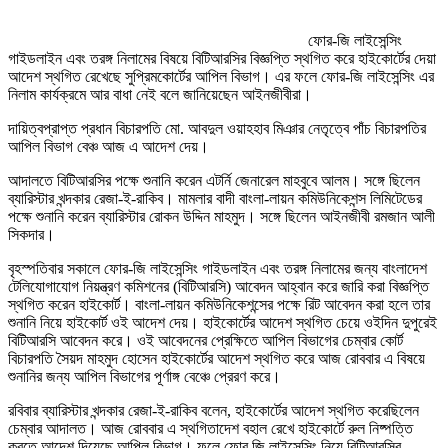
ফোর-জি লাইসেন্সিং
গাইডলাইন এবং তরঙ্গ নিলামের বিষয়ে বিটিআরসির বিজ্ঞপ্তি স্থগিত করে হাইকোর্টের দেয়া
আদেশ স্থগিত রেখেছে সুপ্রিমকোর্টের আপিল বিভাগ। এর ফলে ফোর-জি লাইসেন্সিং এর
নিলাম কার্যক্রমে আর বাধা নেই বলে জানিয়েছেন আইনজীবীরা।
দায়িত্বপ্রাপ্ত প্রধান বিচারপতি মো. আবদুল ওয়াহহাব মিঞার নেতৃত্বে পাঁচ বিচারপতির
আপিল বিভাগ বেঞ্চ আজ এ আদেশ দেয়।
আদালতে বিটিআরসির পক্ষে শুনানি করেন এটর্নি জেনারেল মাহবুবে আলম। সঙ্গে ছিলেন
ব্যারিস্টার খন্দকার রেজা-ই-রাকিব। মামলার বাদী বাংলা-লায়ন কমিউনিকেশন্স লিমিটেডের
পক্ষে শুনানি করেন ব্যারিস্টার রোকন উদ্দিন মাহমুদ। সঙ্গে ছিলেন আইনজীবী রমজান আলী
সিকদার।
বৃহস্পতিবার সকালে ফোর-জি লাইসেন্সিং গাইডলাইন এবং তরঙ্গ নিলামের জন্য বাংলাদেশ
টেলিযোগাযোগ নিয়ন্ত্রণ কমিশনের (বিটিআরসি) আবেদন আহ্বান করে জারি করা বিজ্ঞপ্তি
স্থগিত করেন হাইকোর্ট। বাংলা-লায়ন কমিউনিকেশন্সের পক্ষে রিট আবেদন করা হলে তার
শুনানি নিয়ে হাইকোর্ট ওই আদেশ দেয়। হাইকোর্টের আদেশ স্থগিত চেয়ে ওইদিন দুপুরেই
বিটিআরসি আবেদন করে। ওই আবেদনের প্রেক্ষিতে আপিল বিভাগের চেম্বার কোর্ট
বিচারপতি সৈয়দ মাহমুদ হোসেন হাইকোর্টের আদেশ স্থগিত করে আজ রোববার এ বিষয়ে
শুনানির জন্য আপিল বিভাগের পূর্ণাঙ্গ বেঞ্চে প্রেরণ করে।
রবিবার ব্যারিস্টার খন্দকার রেজা-ই-রাকিব বলেন, হাইকোর্টের আদেশ স্থগিত করেছিলেন
চেম্বার আদালত। আজ রোববার এ স্থগিতাদেশ বহাল রেখে হাইকোর্টে রুল নিষ্পত্তি
করতে আদেশ দিয়েছে আপিল বিভাগ। ফলে ফোর জি লাইসেন্সিং নিয়ে বিটিআরসির