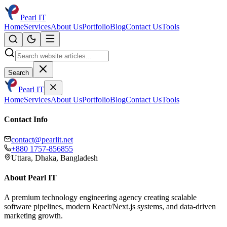
Pearl IT
Home
Services
About Us
Portfolio
Blog
Contact Us
Tools
Search
Pearl IT
Home
Services
About Us
Portfolio
Blog
Contact Us
Tools
Contact Info
contact@pearlit.net
+880 1757-856855
Uttara, Dhaka, Bangladesh
About Pearl IT
A premium technology engineering agency creating scalable
software pipelines, modern React/Next.js systems, and data-driven
marketing growth.