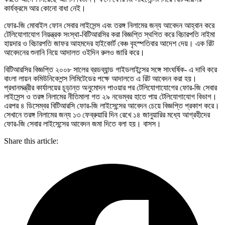
কার্যক্রমে আর কোনো বাধা নেই।
ফোর-জি মোবাইল ফোন সেবার লাইসেন্স এবং তরঙ্গ নিলামের জন্য আবেদন আহ্বান করে
টেলিযোগাযোগ নিয়ন্ত্রক সংস্থা-বিটিআরসির করা বিজ্ঞপ্তি স্থগিত করে বিচারপতি নাইমা
হায়দার ও বিচারপতি জাফর আহমদের হাইকোর্ট বেঞ্চ বৃহস্পতিবার আদেশ দেয়। এক রিট
আবেদনের শুনানি নিয়ে আদালত ওইদিন রুলও জারি করে।
বিটিআরসির বিজ্ঞপ্তি ২০০৮ সালের ব্রডব্যান্ড গাইডলাইন্সের সঙ্গে সাংঘর্ষিক- এ দাবি করে
বাংলা লায়ন কমিউনিকেশন্স লিমিটেডের পক্ষে আদালতে এ রিট আবেদন করা হয়।
প্রধানমন্ত্রীর কার্যালয়ের চূড়ান্ত অনুমোদন পাওয়ার পর টেলিযোগাযোগের ফোর-জি সেবার
লাইসেন্স ও তরঙ্গ নিলামের নীতিমালা গত ২৯ নভেম্বর হাতে পায় টেলিযোগাযোগ বিভাগ।
এরপর ৪ ডিসেম্বর বিটিআরসি ফোর-জি লাইসেন্সের আবেদন চেয়ে বিজ্ঞপ্তি প্রকাশ করে।
সেখানে তরঙ্গ নিলামের জন্য ১৩ ফেব্রুয়ারি দিন রেখে ১৪ জানুয়ারির মধ্যে আগ্রহীদের
ফোর-জি সেবার লাইসেন্সের আবেদন জমা দিতে বলা হয়। বাসস।
Share this article: