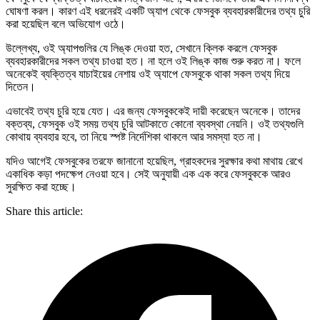
ঘোষণা করল। কারণ এই ধরনেরই একটি অ্যাপ থেকে ফেসবুক ব্যবহারকারীদের তথ্য চুরি
করা হয়েছিল বলে অভিযোগ ওঠে।
উল্লেখ্য, ওই অ্যাপগুলির যে লিঙ্ক দেওয়া হত, সেখানে ক্লিক করলে ফেসবুক
ব্যবহারকারীদের সকল তথ্য চাওয়া হত। না হলে ওই লিঙ্ক কাজ শুরু করত না। ফলে
অনেকেই ব্যক্তিত্ব যাচাইয়ের নেশায় ওই অ্যাপে ফেসবুকে থাকা সকল তথ্য দিয়ে
দিতেন।
এভাবেই তথ্য চুরি হয়ে যেত। এর জন্য ফেসবুককেই দায়ী করেছেন অনেকে। তাদের
বক্তব্য, ফেসবুক ওই সময় তথ্য চুরি আটকাতে কোনো ব্যবস্থা নেয়নি। ওই তথ্যগুলি
কোথায় ব্যবহার হবে, তা নিয়ে স্পষ্ট নির্দেশিকা থাকলে আর সমস্যা হত না।
যদিও আগেই ফেসবুকের তরফে জানানো হয়েছিল, গ্রাহকদের সুরক্ষার কথা মাথায় রেখে
একাধিক কড়া পদক্ষেপ নেওয়া হবে। সেই অনুযায়ী এক এক করে ফেসবুককে আরও
সুরক্ষিত করা হচ্ছে।
Share this article: