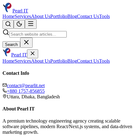
Pearl IT
Home
Services
About Us
Portfolio
Blog
Contact Us
Tools
Search
Pearl IT
Home
Services
About Us
Portfolio
Blog
Contact Us
Tools
Contact Info
contact@pearlit.net
+880 1757-856855
Uttara, Dhaka, Bangladesh
About Pearl IT
A premium technology engineering agency creating scalable
software pipelines, modern React/Next.js systems, and data-driven
marketing growth.