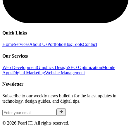
Quick Links
Home
Services
About Us
Portfolio
Blog
Tools
Contact
Our Services
Web Development
Graphics Design
SEO Optimization
Mobile
Apps
Digital Marketing
Website Management
Newsletter
Subscribe to our weekly news bulletin for the latest updates in
technology, design guides, and digital tips.
©
2026
Pearl IT. All rights reserved.