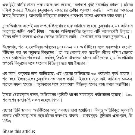
এক টুইট বার্তায় নাসার পক্ষ থেকে বলা হয়েছে, ‘মহাকাশ খুবই চ্যালঞ্জিং জায়গা। চাঁদের
দক্ষিণ মেরুতে ইসরোর চন্দ্রযান-২ নামানোর চেষ্টার প্রশংসা করছি। আপনারা আমাদের
উত্সাহ দিয়েছেন। আশাকরি ভবিষ্যতে মহাকাশ গবেষণায় আমরা একসঙ্গে কাজ করব।’
চন্দ্রাভিযানের আগেই এর সম্পর্কে ইসরোর তরফে জানানো হয়েছে, চন্দ্রযান ২ এর অভিযান
অত্যন্ত জটিল একটি বিষয়। আগের অভিযানগুলির তুলনায় এটি অনেকবেশি উন্নত।
চাঁদের দক্ষিণ মেরুতে এখনও কোনও অভিযান হয়নি। সেখানেই কাজ করবে চন্দ্রযান-২।
উল্লেখ্য, গত ২ সেপ্টম্বর ভারতের চন্দ্রযান-২ এর অরবিটারের সঙ্গে সফলভাবে সংযোগ
বিচ্ছিন্ন করা হয় ল্যান্ডার বিক্রমের। তা পর থেকেই শুরু হয়েছিল চাঁদের দক্ষিণ মেরুতে
নামার চ্যালেঞ্জিং প্রক্রিয়া। সবকিছু ঠিকঠাক থাকলেও চাঁদের মাটি থেকে ২.১ কিলোমিটার
ওপরেই বিক্রমের সঙ্গে সংযোগ বিচ্ছিন্ন হয়ে যায় ইসরোর।
এর আগে শুক্রবার নাসা জানিয়েছে, এই ধরনের অভিযানের ৬০ শতাংশই ব্যর্থ হয়েছে।
গত বছর ইজরায়েলের চন্দ্রাভিযানও সফল হয়নি। ইসরোর মতে এই অভিযান ৯০-৯৫
শতাংশ সফল হয়েছে। ল্যান্ডারের সঙ্গে যোগাযোগ বিচ্ছিন্ন হলেও কাজ করবে অরবিটার।
ইসরো চেয়ারম্যান বলেন, অভিযানের প্রতিটি ধাপের সাফল্যের পর্যালোচনা হয়েছে। ১০০
শতাংশের কাছাকাছি সফল হয়েছে মিশন।
এছাড়া তিনি জানান, অরবিটারের আয়ু একবছর ভাবা হয়েছিল। কিন্তু অতিরিক্ত জ্বালানি
থাকায় সেটি সাড়ে সাত বছর চাঁদের কক্ষপথে থাকবে। তথ্যসূত্র: ইন্ডিয়ান এক্সপ্রেস, জি
নিউজ।
Share this article: