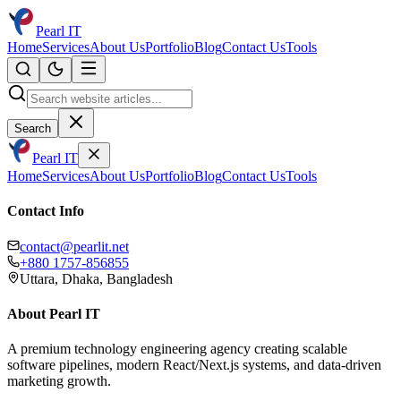
Pearl IT
Home
Services
About Us
Portfolio
Blog
Contact Us
Tools
Search
Pearl IT
Home
Services
About Us
Portfolio
Blog
Contact Us
Tools
Contact Info
contact@pearlit.net
+880 1757-856855
Uttara, Dhaka, Bangladesh
About Pearl IT
A premium technology engineering agency creating scalable
software pipelines, modern React/Next.js systems, and data-driven
marketing growth.