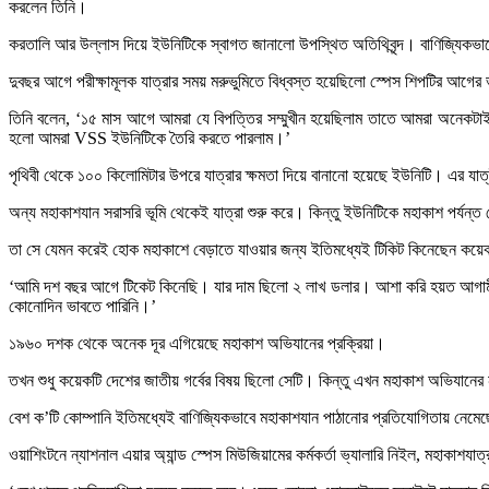
করলেন তিনি।
করতালি আর উল্লাস দিয়ে ইউনিটিকে স্বাগত জানালো উপস্থিত অতিথিবৃন্দ। বাণিজ্যিকভা
দুবছর আগে পরীক্ষামূলক যাত্রার সময় মরুভুমিতে বিধ্বস্ত হয়েছিলো স্পেস শিপটির আগের ভ
তিনি বলেন, ‘১৫ মাস আগে আমরা যে বিপত্তির সম্মুখীন হয়েছিলাম তাতে আমরা অনেকটা
হলো আমরা VSS ইউনিটিকে তৈরি করতে পারলাম।’
পৃথিবী থেকে ১০০ কিলোমিটার উপরে যাত্রার ক্ষমতা দিয়ে বানানো হয়েছে ইউনিটি। এর যাত
অন্য মহাকাশযান সরাসরি ভূমি থেকেই যাত্রা শুরু করে। কিন্তু ইউনিটিকে মহাকাশ পর্যন্
তা সে যেমন করেই হোক মহাকাশে বেড়াতে যাওয়ার জন্য ইতিমধ্যেই টিকিট কিনেছেন কয়ে
‘আমি দশ বছর আগে টিকেট কিনেছি। যার দাম ছিলো ২ লাখ ডলার। আশা করি হয়ত আগামী
কোনোদিন ভাবতে পারিনি।’
১৯৬০ দশক থেকে অনেক দূর এগিয়েছে মহাকাশ অভিযানের প্রক্রিয়া।
তখন শুধু কয়েকটি দেশের জাতীয় গর্বের বিষয় ছিলো সেটি। কিন্তু এখন মহাকাশ অভিযানের 
বেশ ক’টি কোম্পানি ইতিমধ্যেই বাণিজ্যিকভাবে মহাকাশযান পাঠানোর প্রতিযোগিতায় নেমে
ওয়াশিংটনে ন্যাশনাল এয়ার অ্যান্ড স্পেস মিউজিয়ামের কর্মকর্তা ভ্যালারি নিইল, মহাকাশযা