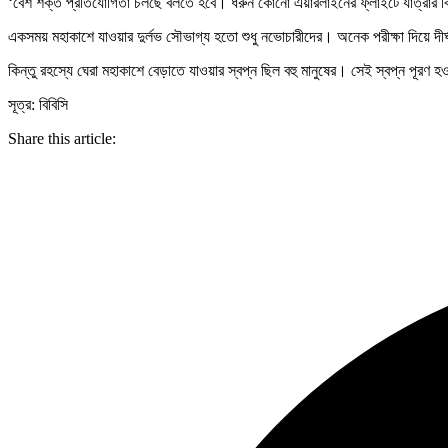
‘বেশ শক্ত প্রতিযোগিতা চলছে বলতে হবে। ধরুন কোনো এয়ারলাইনের ফ্লাইটে যাত্রার বিষ
একসময় মহাকাশে যাওয়ার দুর্লভ সৌভাগ্য হতো শুধু নভোচারীদের। অনেক পরীক্ষা দিয়ে দী
কিন্তু রহস্যে ঘেরা মহাকাশে বেড়াতে যাওয়ার স্বপ্ন ছিল বহু মানুষের। সেই স্বপ্ন পূরণ হ
সূত্র: বিবিসি
Share this article: