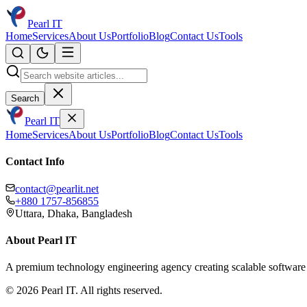
Pearl IT
Home
Services
About Us
Portfolio
Blog
Contact Us
Tools
Search
Pearl IT
Home
Services
About Us
Portfolio
Blog
Contact Us
Tools
Contact Info
contact@pearlit.net
+880 1757-856855
Uttara, Dhaka, Bangladesh
About Pearl IT
A premium technology engineering agency creating scalable software 
©
2026
Pearl IT. All rights reserved.