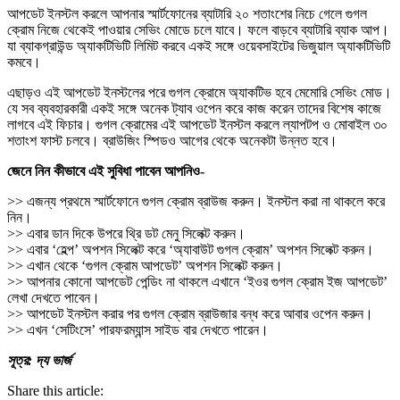
আপডেট ইনস্টল করলে আপনার স্মার্টফোনের ব্যাটারি ২০ শতাংশের নিচে গেলে গুগল
ক্রোম নিজে থেকেই পাওয়ার সেভিং মোডে চলে যাবে। ফলে বাড়বে ব্যাটারি ব্যাক আপ।
যা ব্যাকগ্রাউন্ড অ্যাকটিভিটি লিমিট করবে একই সঙ্গে ওয়েবসাইটের ভিজুয়াল অ্যাকটিভিটি
কমবে।
এছাড়ও এই আপডেট ইনস্টলের পরে গুগল ক্রোমে অ্যাকটিভ হবে মেমোরি সেভিং মোড।
যে সব ব্যবহারকারী একই সঙ্গে অনেক ট্যাব ওপেন করে কাজ করেন তাদের বিশেষ কাজে
লাগবে এই ফিচার। গুগল ক্রোমের এই আপডেট ইনস্টল করলে ল্যাপটপ ও মোবাইল ৩০
শতাংশ ফাস্ট চলবে। ব্রাউজিং স্পিডও আগের থেকে অনেকটা উন্নত হবে।
জেনে নিন কীভাবে এই সুবিধা পাবেন আপনিও-
>> এজন্য প্রথমে স্মার্টফোনে গুগল ক্রোম ব্রাউজ করুন। ইনস্টল করা না থাকলে করে
নিন।
>> এবার ডান দিকে উপরে থ্রি ডট মেনু সিলেক্ট করুন।
>> এবার ‘হেল্প’ অপশন সিলেক্ট করে ‘অ্যাবাউট গুগল ক্রোম’ অপশন সিলেক্ট করুন।
>> এখান থেকে ‘গুগল ক্রোম আপডেট’ অপশন সিলেক্ট করুন।
>> আপনার কোনো আপডেট পেন্ডিং না থাকলে এখানে ‘ইওর গুগল ক্রোম ইজ আপডেট’
লেখা দেখতে পাবেন।
>> আপডেট ইনস্টল করার পর গুগল ক্রোম ব্রাউজার বন্ধ করে আবার ওপেন করুন।
>> এখন ‘সেটিংসে’ পারফরম্যান্স সাইড বার দেখতে পারেন।
সূত্র: দ্য ভার্জ
Share this article: