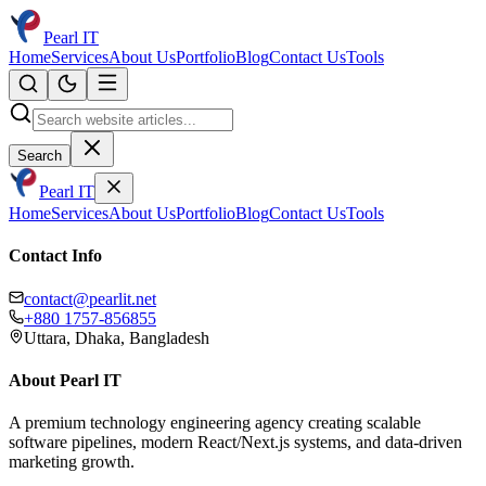
Pearl IT
Home
Services
About Us
Portfolio
Blog
Contact Us
Tools
Search
Pearl IT
Home
Services
About Us
Portfolio
Blog
Contact Us
Tools
Contact Info
contact@pearlit.net
+880 1757-856855
Uttara, Dhaka, Bangladesh
About Pearl IT
A premium technology engineering agency creating scalable
software pipelines, modern React/Next.js systems, and data-driven
marketing growth.