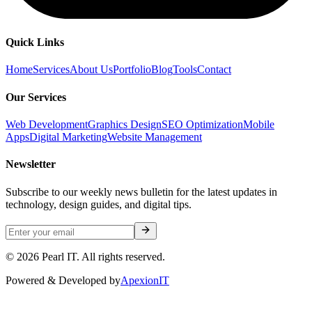
Quick Links
Home
Services
About Us
Portfolio
Blog
Tools
Contact
Our Services
Web Development
Graphics Design
SEO Optimization
Mobile
Apps
Digital Marketing
Website Management
Newsletter
Subscribe to our weekly news bulletin for the latest updates in
technology, design guides, and digital tips.
©
2026
Pearl IT. All rights reserved.
Powered & Developed by
ApexionIT