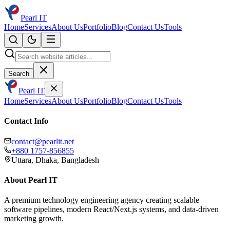
Pearl IT
Home
Services
About Us
Portfolio
Blog
Contact Us
Tools
Search
Pearl IT
Home
Services
About Us
Portfolio
Blog
Contact Us
Tools
Contact Info
contact@pearlit.net
+880 1757-856855
Uttara, Dhaka, Bangladesh
About Pearl IT
A premium technology engineering agency creating scalable
software pipelines, modern React/Next.js systems, and data-driven
marketing growth.