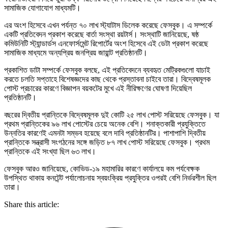
সামাজিক যোগাযোগ মাধ্যমটি।
এর অংশ হিসেবে এখন পর্যন্ত ৭০ লাখ স্ট্যাটাস ডিলেক করেছে ফেসবুক। এ সম্পর্কে
একটি প্রতিবেদন প্রকাশ করেছে বার্তা সংস্থা রয়টার্স। সংস্থাটি জানিয়েছে, ষষ্ঠ
কমিউনিটি স্ট্যান্ডার্ডস এনফোর্সমেন্ট রিপোর্টের অংশ হিসেবে এই ডেটা প্রকাশ করেছে
সামাজিক মাধ্যমে অন্যপ্রিয় জনপ্রিয় জায়ান্ট প্রতিষ্ঠানটি।
প্রকাশিত ডাটা সম্পর্কে ফেসবুক বলছে, এই প্রতিবেদনে ব্যবহৃত মেট্রিকগুলো যাচাই
করতে চলতি সপ্তাহে বিশেষজ্ঞদের কাছ থেকে প্রস্তাবনা চাইবে তারা। বিদ্বেষমূলক
পোস্ট প্রচারের কারণে বিজ্ঞাপন বয়কটের মুখে এই নীরিক্ষণের ঘোষণা দিয়েছিল
প্রতিষ্ঠানটি।
বছরের দ্বিতীয় প্রান্তিকে বিদ্বেষমূলক দুই কোটি ২৫ লাখ পোস্ট সরিয়েছে ফেসবুক। যা
প্রথম প্রান্তিকের ৯৬ লাখ পোস্টের চেয়ে অনেক বেশি। শনাক্তকারী প্রযুক্তিতে
উন্নতির কারণেই এমনটা সম্ভব হয়েছে বলে দাবি প্রতিষ্ঠানটির। পাশাপাশি দ্বিতীয়
প্রান্তিকে সন্ত্রাসী সংগঠনের সঙ্গে জড়িত ৮৭ লাখ পোস্ট সরিয়েছে ফেসবুক। প্রথম
প্রান্তিকে এই সংখ্যা ছিল ৬৩ লাখ।
ফেসবুক আরও জানিয়েছে, কোভিড-১৯ মহামারির কারণে কার্যালয়ে কম পর্যবেক্ষক
উপস্থিত থাকায় কনটেন্ট পর্যালোচনায় স্বয়ংক্রিয় প্রযুক্তির ওপরই বেশি নির্ভরশীল ছিল
তারা।
Share this article: