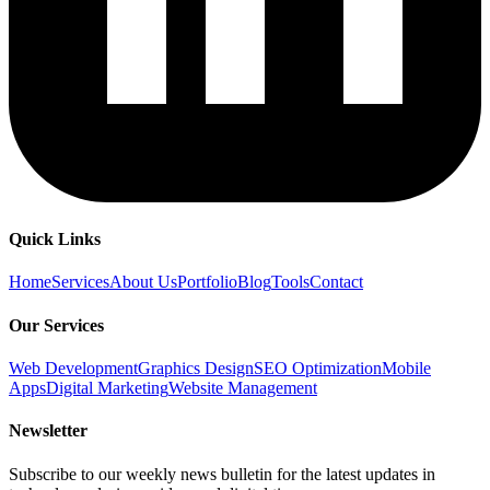
Quick Links
Home
Services
About Us
Portfolio
Blog
Tools
Contact
Our Services
Web Development
Graphics Design
SEO Optimization
Mobile
Apps
Digital Marketing
Website Management
Newsletter
Subscribe to our weekly news bulletin for the latest updates in