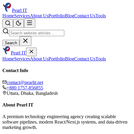
Pearl IT
Home
Services
About Us
Portfolio
Blog
Contact Us
Tools
Search
Pearl IT
Home
Services
About Us
Portfolio
Blog
Contact Us
Tools
Contact Info
contact@pearlit.net
+880 1757-856855
Uttara, Dhaka, Bangladesh
About Pearl IT
A premium technology engineering agency creating scalable
software pipelines, modern React/Next.js systems, and data-driven
marketing growth.