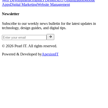
Web Development
Graphics Design
SEO Optimization
Mobile
Apps
Digital Marketing
Website Management
Newsletter
Subscribe to our weekly news bulletin for the latest updates in
technology, design guides, and digital tips.
©
2026
Pearl IT. All rights reserved.
Powered & Developed by
ApexionIT