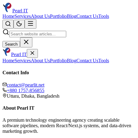
Pearl IT
Home
Services
About Us
Portfolio
Blog
Contact Us
Tools
Search
Pearl IT
Home
Services
About Us
Portfolio
Blog
Contact Us
Tools
Contact Info
contact@pearlit.net
+880 1757-856855
Uttara, Dhaka, Bangladesh
About Pearl IT
A premium technology engineering agency creating scalable
software pipelines, modern React/Next.js systems, and data-driven
marketing growth.